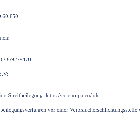
0 60 850
nen: 
: DE369279470
StV:
e-Streitbeilegung: 
https://ec.europa.eu/odr
beilegungsverfahren vor einer Verbraucherschlichtungsstelle w